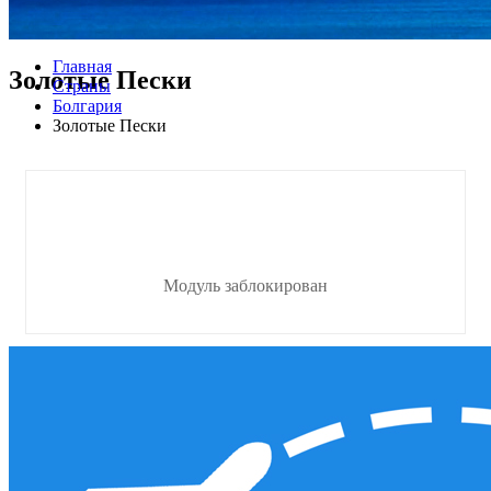
Главная
Золотые Пески
Страны
Болгария
Золотые Пески
Модуль заблокирован