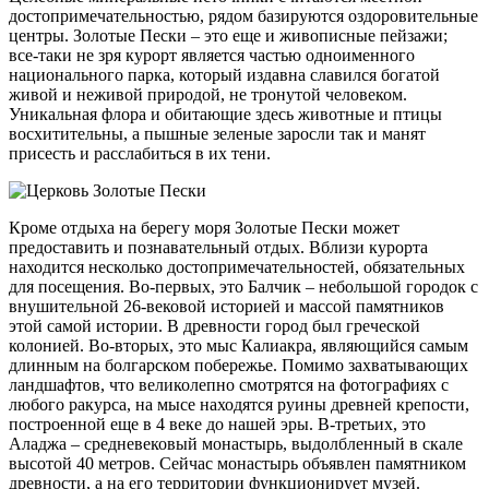
достопримечательностью, рядом базируются оздоровительные
центры. Золотые Пески – это еще и живописные пейзажи;
все-таки не зря курорт является частью одноименного
национального парка, который издавна славился богатой
живой и неживой природой, не тронутой человеком.
Уникальная флора и обитающие здесь животные и птицы
восхитительны, а пышные зеленые заросли так и манят
присесть и расслабиться в их тени.
Кроме отдыха на берегу моря Золотые Пески может
предоставить и познавательный отдых. Вблизи курорта
находится несколько достопримечательностей, обязательных
для посещения. Во-первых, это Балчик – небольшой городок с
внушительной 26-вековой историей и массой памятников
этой самой истории. В древности город был греческой
колонией. Во-вторых, это мыс Калиакра, являющийся самым
длинным на болгарском побережье. Помимо захватывающих
ландшафтов, что великолепно смотрятся на фотографиях с
любого ракурса, на мысе находятся руины древней крепости,
построенной еще в 4 веке до нашей эры. В-третьих, это
Аладжа – средневековый монастырь, выдолбленный в скале
высотой 40 метров. Сейчас монастырь объявлен памятником
древности, а на его территории функционирует музей.