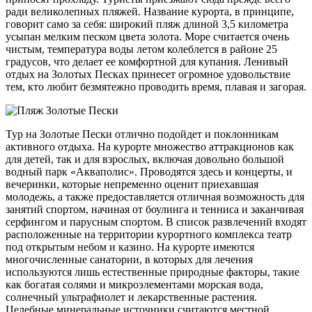
ради великолепных пляжей. Название курорта, в принципе,
говорит само за себя: широкий пляж длиной 3,5 километра
усыпан мелким песком цвета золота. Море считается очень
чистым, температура воды летом колеблется в районе 25
градусов, что делает ее комфортной для купания. Ленивый
отдых на Золотых Песках принесет огромное удовольствие
тем, кто любит безмятежно проводить время, плавая и загорая.
Тур на Золотые Пески отлично подойдет и поклонникам
активного отдыха. На курорте множество аттракционов как
для детей, так и для взрослых, включая довольно большой
водный парк «Акваполис». Проводятся здесь и концерты, и
вечеринки, которые непременно оценит приехавшая
молодежь, а также предоставляется отличная возможность для
занятий спортом, начиная от боулинга и тенниса и заканчивая
серфингом и парусным спортом. В список развлечений входят
расположенные на территории курортного комплекса театр
под открытым небом и казино. На курорте имеются
многочисленные санатории, в которых для лечения
используются лишь естественные природные факторы, такие
как богатая солями и микроэлементами морская вода,
солнечный ультрафиолет и лекарственные растения.
Целебные минеральные источники считаются местной